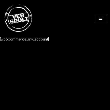
Zum
Inhalt
springen
[woocommerce_my_account]